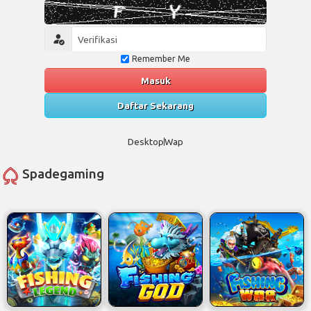
Remember Me
Masuk
Daftar Sekarang
Desktop
Wap
Spadegaming