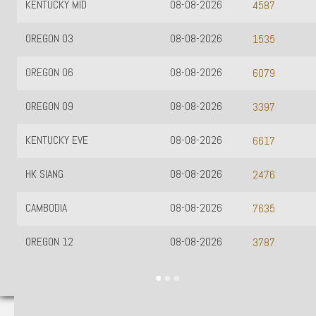
KENTUCKY MID
08-08-2026
4587
OREGON 03
08-08-2026
1535
OREGON 06
08-08-2026
6079
OREGON 09
08-08-2026
3397
KENTUCKY EVE
08-08-2026
6617
HK SIANG
08-08-2026
2476
CAMBODIA
08-08-2026
7635
OREGON 12
08-08-2026
3787