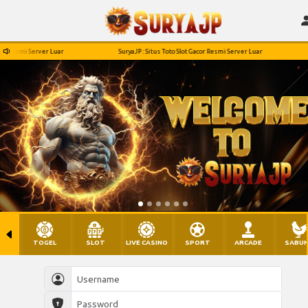
Resmi Server Luar
SuryaJP : Situs Toto Slot Gacor Resmi Server Luar
TOGEL
SLOT
LIVE CASINO
SPORT
ARCADE
SABU