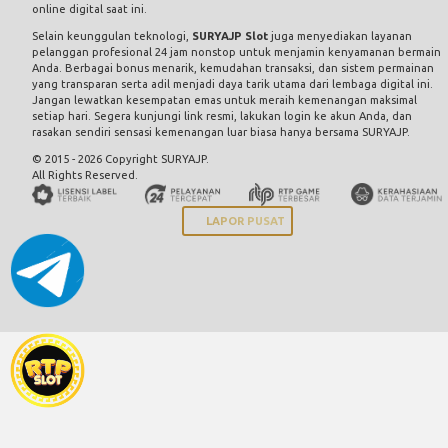
online digital saat ini.
Selain keunggulan teknologi,
SURYAJP Slot
juga menyediakan layanan
pelanggan profesional 24 jam nonstop untuk menjamin kenyamanan bermain
Anda. Berbagai bonus menarik, kemudahan transaksi, dan sistem permainan
yang transparan serta adil menjadi daya tarik utama dari lembaga digital ini.
Jangan lewatkan kesempatan emas untuk meraih kemenangan maksimal
setiap hari. Segera kunjungi link resmi, lakukan login ke akun Anda, dan
rasakan sendiri sensasi kemenangan luar biasa hanya bersama SURYAJP.
© 2015 - 2026 Copyright SURYAJP.
All Rights Reserved.
LAPOR PUSAT