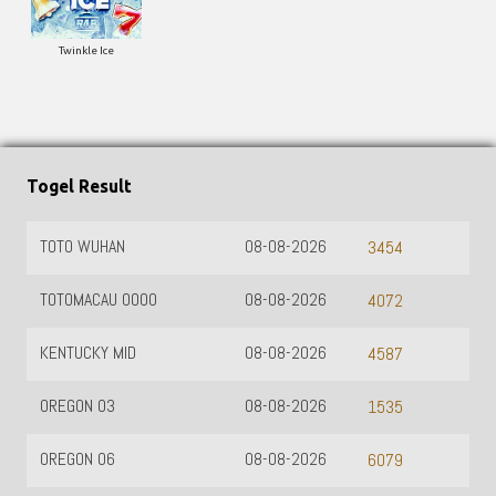
Twinkle Ice
Togel Result
SG METRO
08-08-2026
4821
TOTOMACAU 1300
08-08-2026
0342
SYDNEY
08-08-2026
2413
SYDNEY LOTTO
08-08-2026
1377
CHINA
08-08-2026
3017