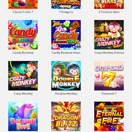
Classic Fruits 7
7 Dragons
5 Fortune Stars
Candy Bonanza
Candy Bonanza Xmas
Crazy Monkey Deluxe
Crazy Monkey
Double Monkey
Diamond 7