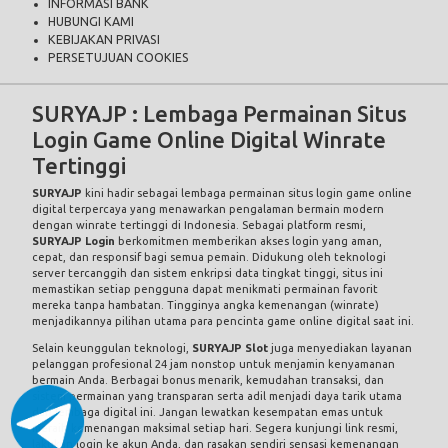
INFORMASI BANK
HUBUNGI KAMI
KEBIJAKAN PRIVASI
PERSETUJUAN COOKIES
SURYAJP : Lembaga Permainan Situs
Login Game Online Digital Winrate
Tertinggi
SURYAJP
kini hadir sebagai lembaga permainan situs login game online
digital terpercaya yang menawarkan pengalaman bermain modern
dengan winrate tertinggi di Indonesia. Sebagai platform resmi,
SURYAJP Login
berkomitmen memberikan akses login yang aman,
cepat, dan responsif bagi semua pemain. Didukung oleh teknologi
server tercanggih dan sistem enkripsi data tingkat tinggi, situs ini
memastikan setiap pengguna dapat menikmati permainan favorit
mereka tanpa hambatan. Tingginya angka kemenangan (winrate)
menjadikannya pilihan utama para pencinta game online digital saat ini.
Selain keunggulan teknologi,
SURYAJP Slot
juga menyediakan layanan
pelanggan profesional 24 jam nonstop untuk menjamin kenyamanan
bermain Anda. Berbagai bonus menarik, kemudahan transaksi, dan
sistem permainan yang transparan serta adil menjadi daya tarik utama
dari lembaga digital ini. Jangan lewatkan kesempatan emas untuk
meraih kemenangan maksimal setiap hari. Segera kunjungi link resmi,
lakukan login ke akun Anda, dan rasakan sendiri sensasi kemenangan