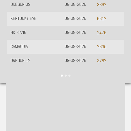
TOTOMACAU 1600
08-08-2026
2957
SINGAPORE
08-08-2026
5102
MALAYSIA
08-08-2026
6851
TOTOMACAU 1900
08-08-2026
9031
TAIWAN
07-08-2026
5838